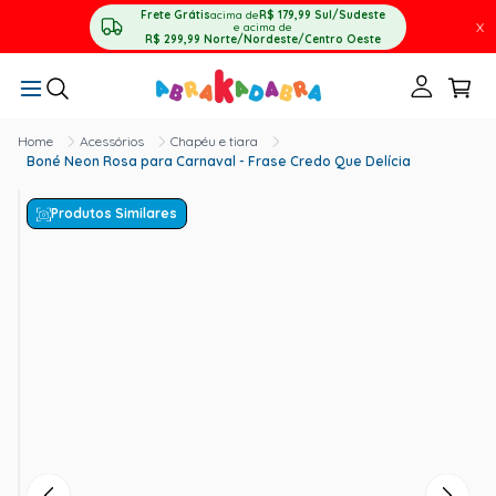
Frete Grátis
acima de
R$ 179,99
Sul/Sudeste
X
e acima de
R$ 299,99
Norte/Nordeste/Centro Oeste
Acessórios
Chapéu e tiara
Boné Neon Rosa para Carnaval - Frase Credo Que Delícia
Produtos Similares