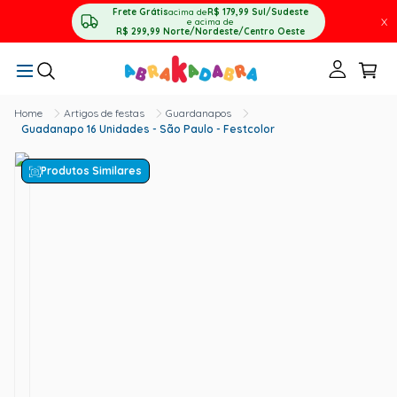
Frete Grátis
acima de
R$ 179,99
Sul/Sudeste
X
e acima de
R$ 299,99
Norte/Nordeste/Centro Oeste
Artigos de festas
Guardanapos
Guadanapo 16 Unidades - São Paulo - Festcolor
Produtos Similares