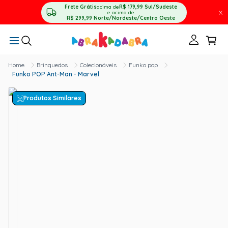
Frete Grátis
acima de
R$ 179,99
Sul/Sudeste
X
e acima de
R$ 299,99
Norte/Nordeste/Centro Oeste
Brinquedos
Colecionáveis
Funko pop
Funko POP Ant-Man - Marvel
Produtos Similares