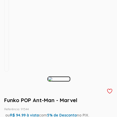
Funko POP Ant-Man - Marvel
Referência
:
91544
ou
R$
94.99
à vista
com
5
% de Desconto
no PIX.