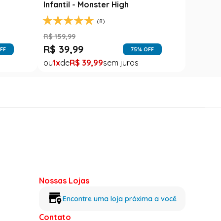
Infantil - Monster High
(8)
R$
159
,
99
R$
39
,
99
FF
75
% OFF
1
R$
39
,
99
Nossas Lojas
Encontre uma loja próxima a você
Contato