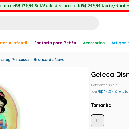
cima de
R$ 179,99
Sul/Sudeste
e acima de
R$ 299,99
Norte/Nordes
BUSCADOS
tasia Infantil
Fantasia para Bebês
Acessórios
Artigos 
anha
isney Princesas - Branca de Neve
Geleca Dis
Referência
:
86936
ou
R$
14.24
à vista
er
Tamanho
U
ve