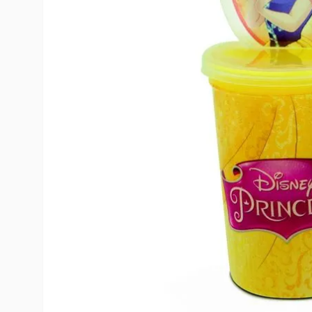
10
º
rumi