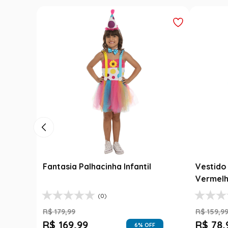
Fantasia Palhacinha Infantil
Vestido 
Vermelh
(0)
R$
179
,
99
R$
159
,
9
R$
169
,
99
R$
78
,
6
% OFF