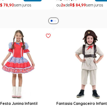
$
78
,
90
2
R$
84
,
99
Festa Junina Infantil
Fantasia Cangaceiro Infant