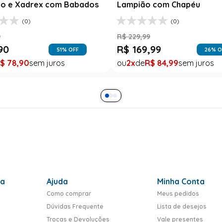
o e Xadrex com Babados
Lampião com Chapéu
(0)
(0)
9
R$
229
,
99
90
R$
169
,
99
51
% OFF
26
% O
$
78
,
90
2
R$
84
,
99
ra
Ajuda
Minha Conta
Como comprar
Meus pedidos
Dúvidas Frequente
Lista de desejos
Trocas e Devoluções
Vale presentes