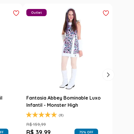
Outlet
il
Fantasia Abbey Bominable Luxo
Infantil - Monster High
(8)
R$
159
,
99
R$
39
,
99
FF
75
% OFF