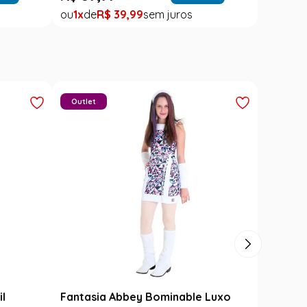
1
R$
39
,
99
Outlet
il
Fantasia Abbey Bominable Luxo