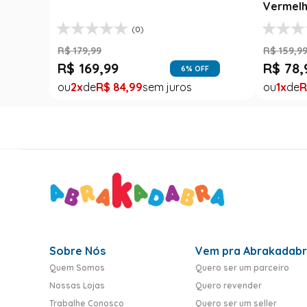
Vermelh
(0)
R$
179
,
99
R$
159
,
9
R$
169
,
99
R$
78
,
6
% OFF
2
R$
84
,
99
1
R
Sobre Nós
Vem pra Abrakadab
Quem Somos
Quero ser um parceiro
Nossas Lojas
Quero revender
Trabalhe Conosco
Quero ser um seller