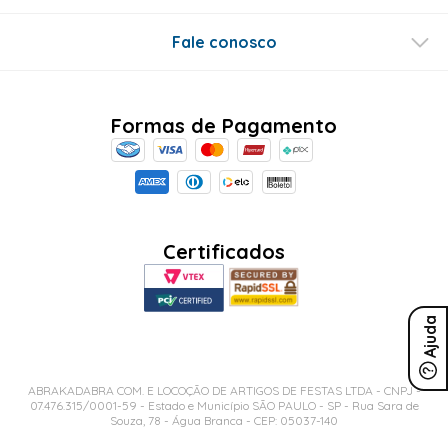
Fale conosco
Formas de Pagamento
Certificados
Ajuda
ABRAKADABRA COM. E LOCOÇÃO DE ARTIGOS DE FESTAS LTDA - CNPJ -
07.476.315/0001-59 - Estado e Município SÃO PAULO - SP - Rua Sara de
Souza, 78 - Água Branca - CEP: 05037-140