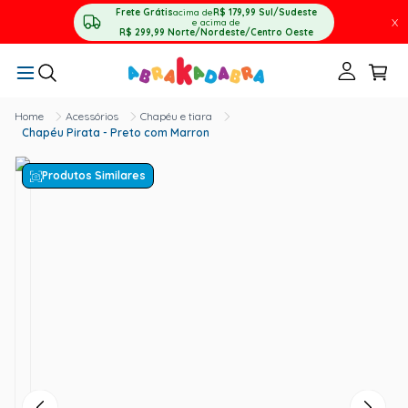
Frete Grátis
acima de
R$ 179,99
Sul/Sudeste
X
e acima de
R$ 299,99
Norte/Nordeste/Centro Oeste
Acessórios
Chapéu e tiara
Chapéu Pirata - Preto com Marron
Produtos Similares