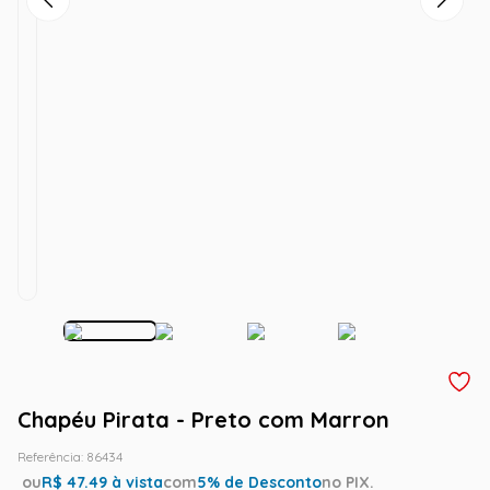
Chapéu Pirata - Preto com Marron
Referência
:
86434
ou
R$
47.49
à vista
com
5
% de Desconto
no PIX.