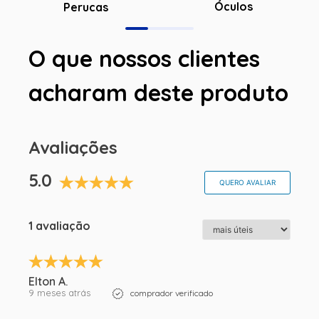
Óculos
Perucas
O que nossos clientes
acharam deste produto
Avaliações
5.0
QUERO AVALIAR
1 avaliação
Elton A.
9 meses atrás
comprador verificado