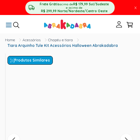
Frete Grátis
acima de
R$ 179,99
Sul/Sudeste
X
e acima de
R$ 299,99
Norte/Nordeste/Centro Oeste
Acessórios
Chapéu e tiara
Tiara Arquinho Tule Kit Acessórios Halloween Abrakadabra
Produtos Similares