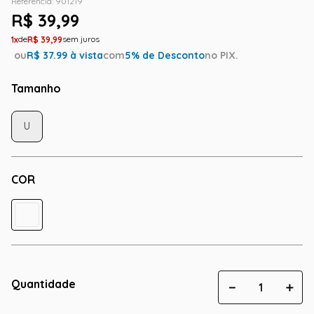
Referência
:
901219
R$
39
,
99
1
R$
39
,
99
ou
R$
37.99
à vista
com
5
% de Desconto
no PIX.
Tamanho
U
COR
Quantidade
－
＋