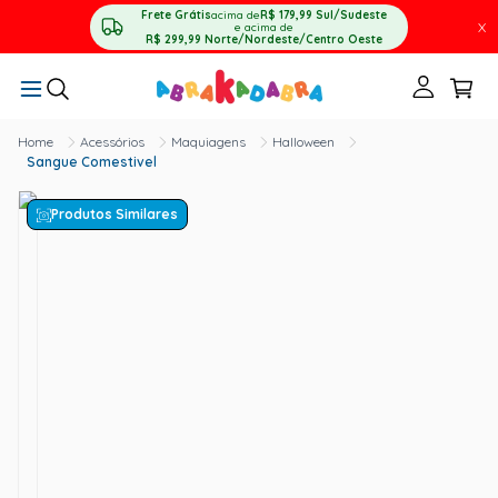
Frete Grátis
acima de
R$ 179,99
Sul/Sudeste
X
e acima de
R$ 299,99
Norte/Nordeste/Centro Oeste
Acessórios
Maquiagens
Halloween
Sangue Comestivel
Produtos Similares