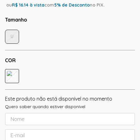
ou
R$
16.14
à vista
com
5
% de Desconto
no PIX.
Tamanho
U
COR
Este produto não está disponível no momento
Quero saber quando estiver disponível