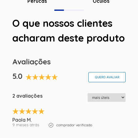
Óculos
Perucas
O que nossos clientes
acharam deste produto
Avaliações
5.0
QUERO AVALIAR
2 avaliações
Paola M.
9 meses atrás
comprador verificado