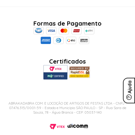
Formas de Pagamento
Certificados
Ajuda
ABRAKADABRA COM. E LOCOÇÃO DE ARTIGOS DE FESTAS LTDA - CNPJ -
07.476.315/0001-59 - Estado e Município SÃO PAULO - SP - Rua Sara de
Souza, 78 - Água Branca - CEP: 05037-140