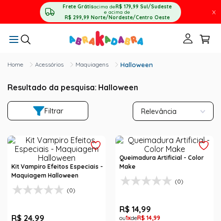
Frete Grátis
acima de
R$ 179,99
Sul/Sudeste
X
e acima de
R$ 299,99
Norte/Nordeste/Centro Oeste
Acessórios
Maquiagens
Halloween
Resultado da pesquisa:
Halloween
Filtrar
Relevância
Queimadura Artificial - Color
Kit Vampiro Efeitos Especiais -
Make
Maquiagem Halloween
(0)
(0)
R$
14
,
99
R$
24
,
99
1
R$
14
,
99