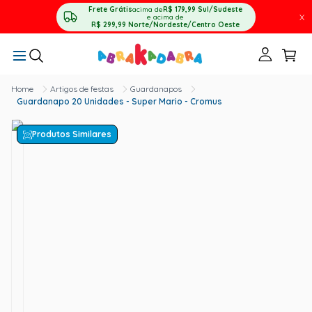
Frete Grátis
acima de
R$ 179,99
Sul/Sudeste
X
e acima de
R$ 299,99
Norte/Nordeste/Centro Oeste
Artigos de festas
Guardanapos
Guardanapo 20 Unidades - Super Mario - Cromus
Produtos Similares