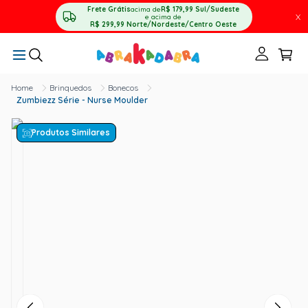
Frete Grátis
acima de
R$ 179,99
Sul/Sudeste
X
e acima de
R$ 299,99
Norte/Nordeste/Centro Oeste
Brinquedos
Bonecos
Zumbiezz Série - Nurse Moulder
Produtos Similares