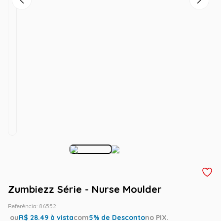
Zumbiezz Série - Nurse Moulder
Referência
:
86552
ou
R$
28.49
à vista
com
5
% de Desconto
no PIX.