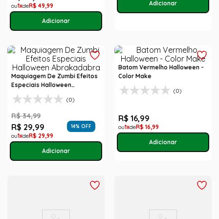
1
R$
49
,
99
Batom Vermelho Halloween -
Maquiagem De Zumbi Efeitos
Color Make
Especiais Halloween
(0)
Abrakadabra
(0)
R$
34
,
99
R$
16
,
99
R$
29
,
99
14
% OFF
1
R$
16
,
99
1
R$
29
,
99