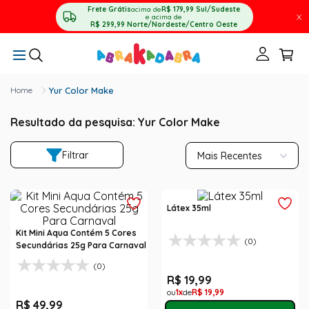
Frete Grátis
acima de
R$ 179,99
Sul/Sudeste
X
e acima de
R$ 299,99
Norte/Nordeste/Centro Oeste
Yur Color Make
Resultado da pesquisa:
Yur Color Make
Filtrar
Mais Recentes
Látex 35ml
Kit Mini Aqua Contém 5 Cores
(0)
Secundárias 25g Para Carnaval
(0)
R$
19
,
99
1
R$
19
,
99
R$
49
,
99