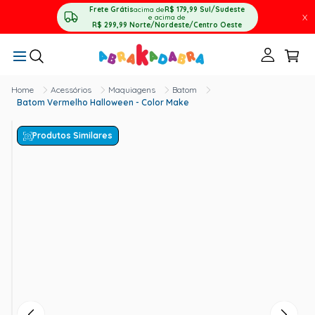
Frete Grátis
acima de
R$ 179,99
Sul/Sudeste
X
e acima de
R$ 299,99
Norte/Nordeste/Centro Oeste
Acessórios
Maquiagens
Batom
Batom Vermelho Halloween - Color Make
Produtos Similares