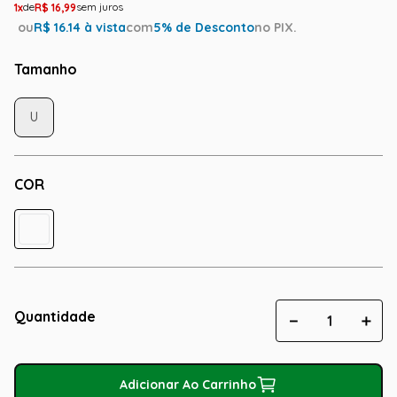
1
R$
16
,
99
ou
R$
16.14
à vista
com
5
% de Desconto
no PIX.
Tamanho
U
COR
Quantidade
－
＋
Adicionar Ao Carrinho