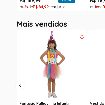
R$
169
,
99
R$
78
,
6
% OFF
2
R$
84
,
99
1
R
Mais vendidos
Fantasia Palhacinha Infantil
Vestido 