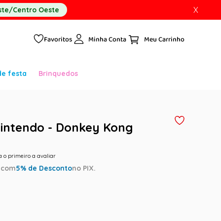
X
te/Centro Oeste
Favoritos
Minha Conta
de festa
Brinquedos
intendo - Donkey Kong
a o primeiro a avaliar
a
com
5
% de Desconto
no PIX.