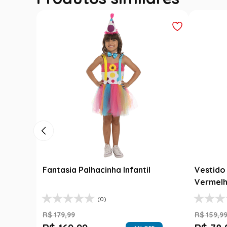
Fantasia Palhacinha Infantil
Vestido 
Vermelh
(0)
R$
179
,
99
R$
159
,
9