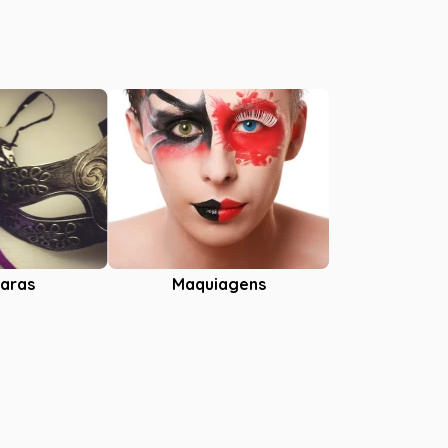
aras
Maquiagens