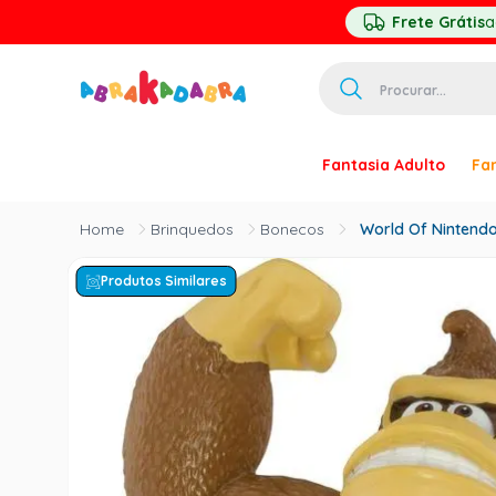
Frete Grátis
a
Procurar...
TERMOS MAIS 
Fantasia Adulto
Fan
1
º
homem ar
2
º
princesa
Brinquedos
Bonecos
World Of Nintend
3
º
pirata
Produtos Similares
4
º
palhaço
5
º
mascara
6
º
paquita
7
º
harry pott
8
º
kpop
9
º
branca ne