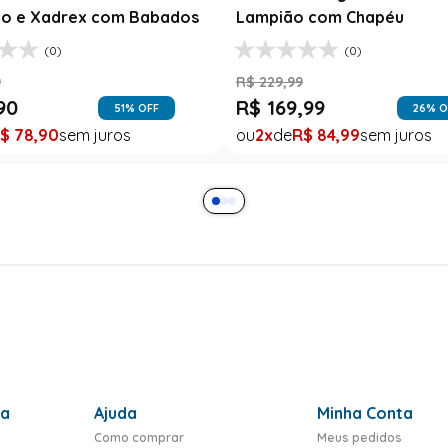
o e Xadrex com Babados
Lampião com Chapéu
(0)
(0)
9
R$
229
,
99
90
R$
169
,
99
51
% OFF
26
% O
$
78
,
90
2
R$
84
,
99
ra
Ajuda
Minha Conta
Como comprar
Meus pedidos