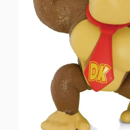
10
º
toy story