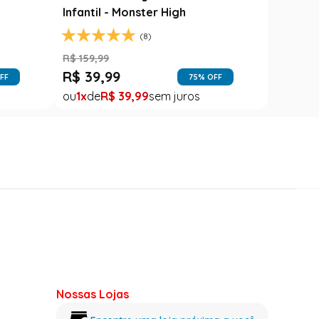
Infantil - Monster High
(8)
R$
159
,
99
R$
39
,
99
FF
75
% OFF
1
R$
39
,
99
Nossas Lojas