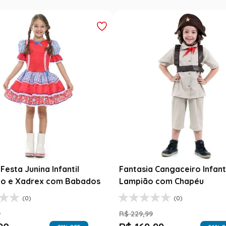
Festa Junina Infantil
Fantasia Cangaceiro Infant
o e Xadrex com Babados
Lampião com Chapéu
(0)
(0)
9
R$
229
,
99