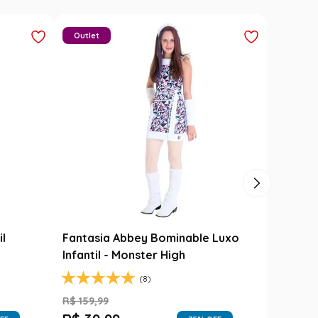
Outlet
il
Fantasia Abbey Bominable Luxo
Infantil - Monster High
(8)
R$
159
,
99