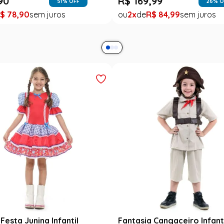
90
R$
169
,
99
51
% OFF
26
% O
$
78
,
90
2
R$
84
,
99
Festa Junina Infantil
Fantasia Cangaceiro Infant