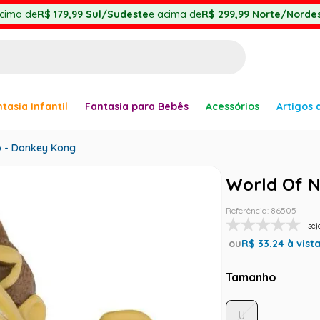
cima de
R$ 179,99
Sul/Sudeste
e acima de
R$ 299,99
Norte/Nordes
BUSCADOS
tasia Infantil
Fantasia para Bebês
Acessórios
Artigos 
anha
o - Donkey Kong
World Of N
Referência
:
86505
sej
ou
R$
33.24
à vist
er
Tamanho
U
ve