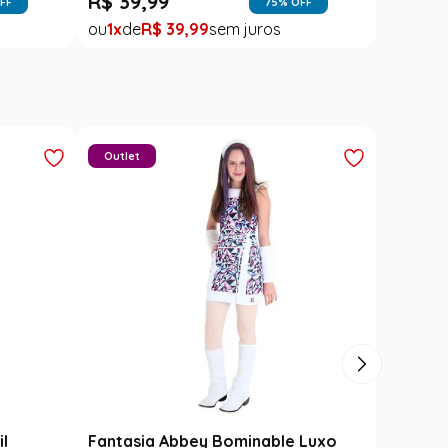
R$
39
,
99
FF
75
% OFF
1
R$
39
,
99
Outlet
il
Fantasia Abbey Bominable Luxo