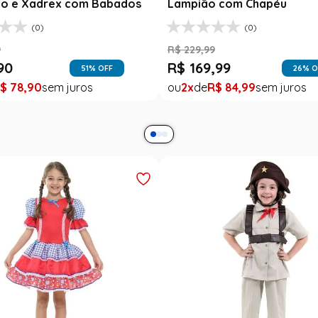
o e Xadrex com Babados
Lampião com Chapéu
(0)
(0)
9
R$
229
,
99
90
R$
169
,
99
51
% OFF
26
% O
$
78
,
90
2
R$
84
,
99