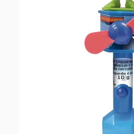
10
º
rumi