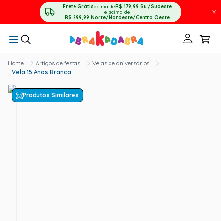
Frete Grátis
acima de
R$ 179,99
Sul/Sudeste
X
e acima de
R$ 299,99
Norte/Nordeste/Centro Oeste
Artigos de festas
Velas de aniversários
Vela 15 Anos Branca
Produtos Similares