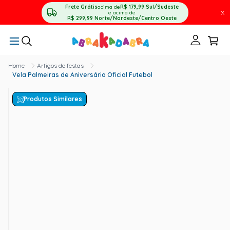
Frete Grátis
acima de
R$ 179,99
Sul/Sudeste
X
e acima de
R$ 299,99
Norte/Nordeste/Centro Oeste
Artigos de festas
Vela Palmeiras de Aniversário Oficial Futebol
Produtos Similares