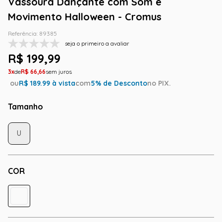
Vassoura Dançante com Som e
Movimento Halloween - Cromus
Referência
:
89385
seja o primeiro a avaliar
R$
199
,
99
3
R$
66
,
66
ou
R$
189.99
à vista
com
5
% de Desconto
no PIX.
Tamanho
U
COR