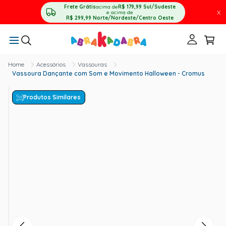
Frete Grátis
acima de
R$ 179,99
Sul/Sudeste
X
e acima de
R$ 299,99
Norte/Nordeste/Centro Oeste
Acessórios
Vassouras
Vassoura Dançante com Som e Movimento Halloween - Cromus
Produtos Similares