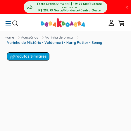
Frete Grátis
acima de
R$ 179,99
Sul/Sudeste
X
e acima de
R$ 299,99
Norte/Nordeste/Centro Oeste
Acessórios
Varinha de bruxa
Varinha do Mistério - Voldemort - Harry Potter - Sunny
Produtos Similares