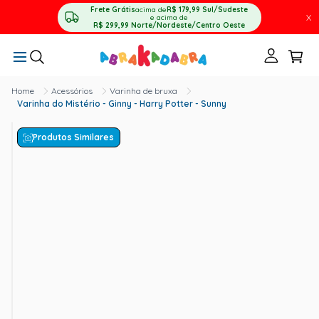
Frete Grátis
acima de
R$ 179,99
Sul/Sudeste
X
e acima de
R$ 299,99
Norte/Nordeste/Centro Oeste
Acessórios
Varinha de bruxa
Varinha do Mistério - Ginny - Harry Potter - Sunny
Produtos Similares