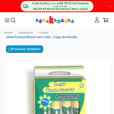
Frete Grátis
acima de
R$ 179,99
Sul/Sudeste
X
e acima de
R$ 299,99
Norte/Nordeste/Centro Oeste
Acessórios
Unhas
Unha Postiça Brasil sem cola - Copa do Mundo
Produtos Similares