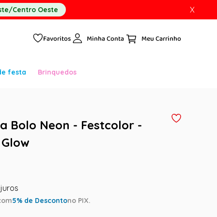
X
te/Centro Oeste
Favoritos
Minha Conta
de festa
Brinquedos
a Bolo Neon - Festcolor -
 Glow
com
5
% de Desconto
no PIX.