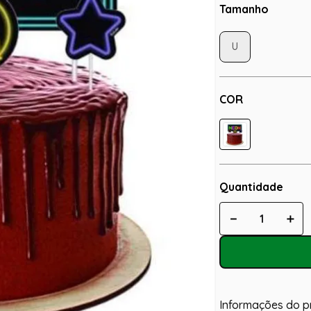
Tamanho
U
COR
Quantidade
－
＋
Informações do p