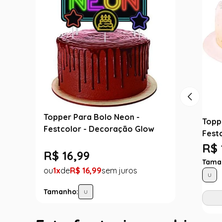
Topper Para Bolo Neon -
Toppe
Festcolor - Decoração Glow
Fest
R$ 
R$
16
,
99
Tama
1
R$
16
,
99
U
Tamanho:
U