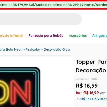
cima de
R$ 179,99
Sul/Sudeste
e acima de
R$ 299,99
Norte/Nordes
BUSCADOS
tasia Infantil
Fantasia para Bebês
Acessórios
Artigos 
anha
ara Bolo Neon - Festcolor - Decoração Glow
Topper Par
Decoração
Referência
:
76414
er
R$
16
,
99
1
R$
16
,
99
ou
R$
16.14
à vista
ve