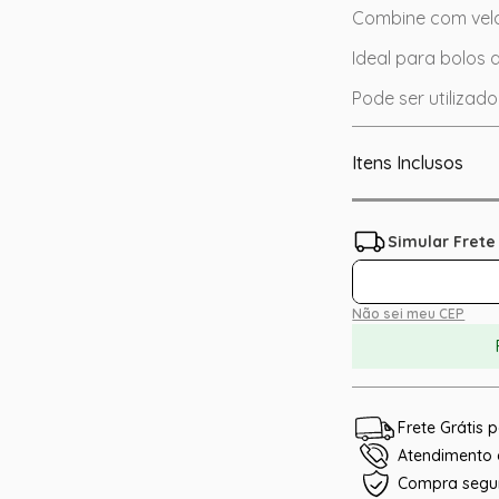
Combine com vela
Ideal para bolos 
Pode ser utiliza
Itens Inclusos
Não sei meu CEP
Frete Grátis
Atendimento e
Compra segu