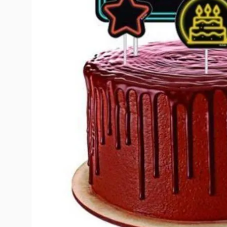
10
º
rumi