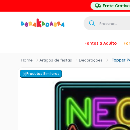
Frete Grátis
a
Procurar...
TERMOS MAIS 
Fantasia Adulto
Fan
1
º
homem ar
2
º
princesa
Artigos de festas
Decorações
Topper P
3
º
pirata
Produtos Similares
4
º
mascara
5
º
paquita
6
º
harry pott
7
º
palhaço
8
º
kpop
9
º
branca ne