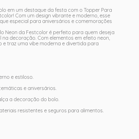
olo em um destaque da festa com o Topper Para
tcolor! Com um design vibrante e moderno, esse
toque especial para aniversários e comemorações
lo Neon da Festcolor é perfeito para quem deseja
l na decoração. Com elementos em efeito neon,
o e traz uma vibe moderna e divertida para
no e estiloso.
temáticas e aniversários.
ealça a decoração do bolo.
eriais resistentes e seguros para alimentos.