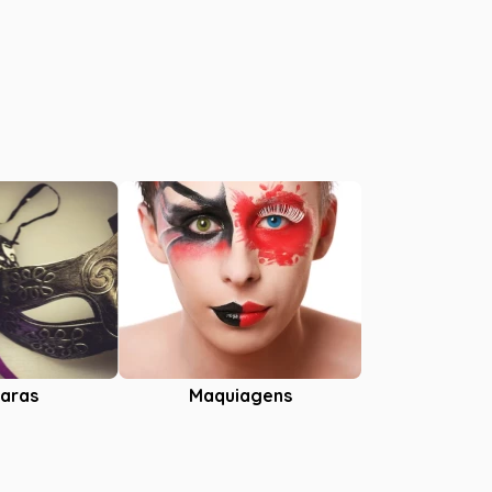
aras
Maquiagens