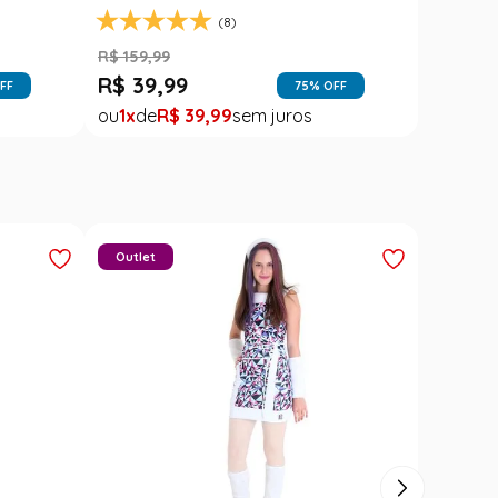
(8)
R$
159
,
99
R$
39
,
99
FF
75
% OFF
1
R$
39
,
99
Outlet