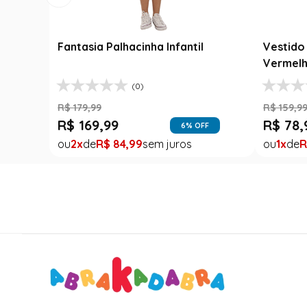
Fantasia Palhacinha Infantil
Vestido 
Vermelh
(0)
R$
179
,
99
R$
159
,
9
R$
169
,
99
R$
78
,
6
% OFF
2
R$
84
,
99
1
R