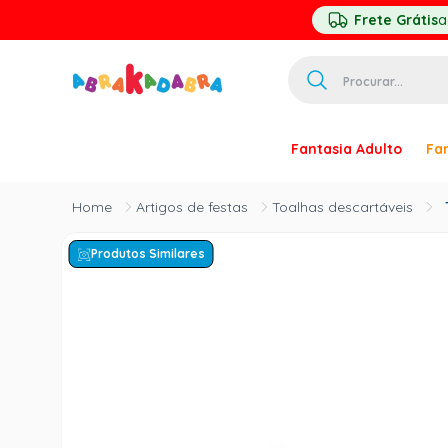
Frete Grátis
a
Procurar...
TERMOS MAIS 
Fantasia Adulto
Fan
1
º
homem ar
2
º
princesa
Artigos de festas
Toalhas descartáveis
3
º
pirata
Produtos Similares
4
º
paquita
5
º
harry pott
6
º
palhaço
7
º
kpop
8
º
branca ne
9
º
toy story