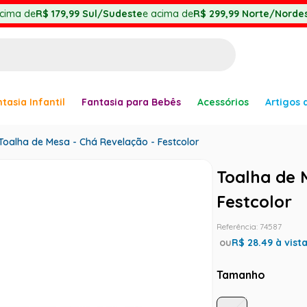
cima de
R$ 179,99
Sul/Sudeste
e acima de
R$ 299,99
Norte/Nordes
BUSCADOS
tasia Infantil
Fantasia para Bebês
Acessórios
Artigos 
anha
Toalha de Mesa - Chá Revelação - Festcolor
Toalha de 
Festcolor
er
Referência
:
74587
ou
R$
28.49
à vist
Tamanho
ve