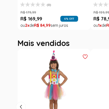
(0)
R$
179
,
99
R$
159
,
9
R$
169
,
99
R$
78
,
6
% OFF
2
R$
84
,
99
1
R
Mais vendidos