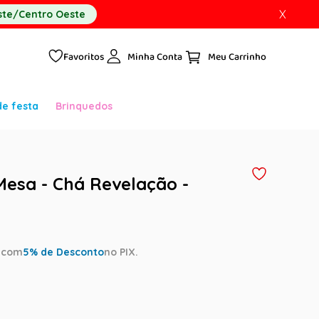
X
te/Centro Oeste
Favoritos
Minha Conta
de festa
Brinquedos
Mesa - Chá Revelação -
a
com
5
% de Desconto
no PIX.