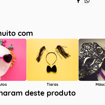
muito com
ulos
Tiaras
Másc
charam deste produto