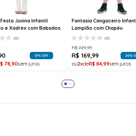
Festa Junina Infantil
Fantasia Cangaceiro Infant
o e Xadrex com Babados
Lampião com Chapéu
(0)
(0)
9
R$
229
,
99
90
R$
169
,
99
51
% OFF
26
% O
$
78
,
90
2
R$
84
,
99