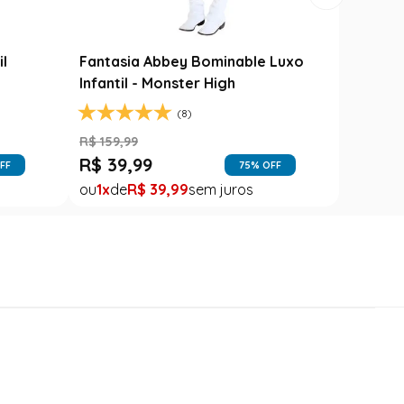
il
Fantasia Abbey Bominable Luxo
Infantil - Monster High
(8)
R$
159
,
99
R$
39
,
99
FF
75
% OFF
1
R$
39
,
99