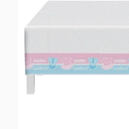
10
º
rumi