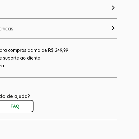
cnicas
 para compras acima de R$ 249,99
 suporte ao cliente
ra
do de ajuda?
FAQ