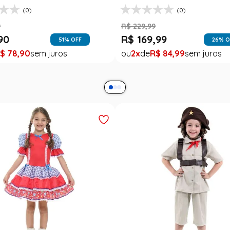
(0)
(0)
9
R$
229
,
99
90
R$
169
,
99
51
% OFF
26
% O
$
78
,
90
2
R$
84
,
99