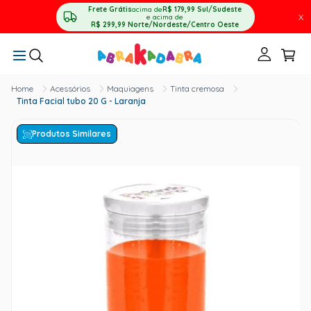
Frete Grátis
acima de
R$ 179,99
Sul/Sudeste
X
e acima de
R$ 299,99
Norte/Nordeste/Centro Oeste
Acessórios
Maquiagens
Tinta cremosa
Tinta Facial tubo 20 G - Laranja
Produtos Similares