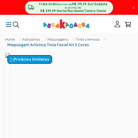
Frete Grátis
acima de
R$ 179,99
Sul/Sudeste
X
e acima de
R$ 299,99
Norte/Nordeste/Centro Oeste
Acessórios
Maquiagens
Tinta cremosa
Maquiagem Artística Tinta Facial Kit 5 Cores
Produtos Similares