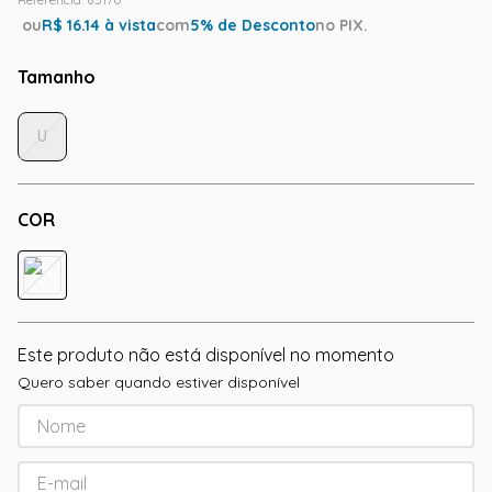
ou
R$
16.14
à vista
com
5
% de Desconto
no PIX.
Tamanho
U
COR
Este produto não está disponível no momento
Quero saber quando estiver disponível