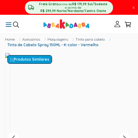
Frete Grátis
acima de
R$ 179,99
Sul/Sudeste
X
e acima de
R$ 299,99
Norte/Nordeste/Centro Oeste
Acessórios
Maquiagens
Tinta para cabelo
Tinta de Cabelo Spray 150ML - K-color - Vermelho
Produtos Similares