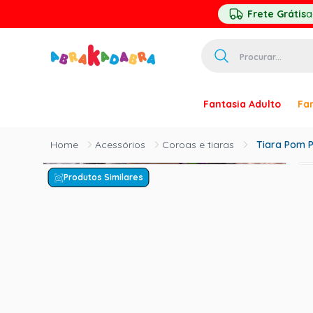
Frete Grátis
a
Procurar...
TERMOS MAIS 
Fantasia Adulto
Fan
1
º
homem ar
2
º
princesa
Acessórios
Coroas e tiaras
Tiara Pom P
3
º
pirata
Produtos Similares
4
º
paquita
5
º
harry pott
6
º
mascara
7
º
palhaço
8
º
kpop
9
º
rumi