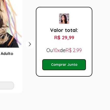
Valor total:
R$ 29,99
Ou
10x
de
R$
2.99
 Adulto
Tiara Arco Iris Adulto
Tiara 
R$ 29,99
R$ 3
Comprar Junto
Tamanho:
Taman
U
U
Adicionar