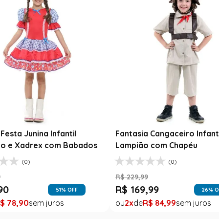
Festa Junina Infantil
Fantasia Cangaceiro Infant
o e Xadrex com Babados
Lampião com Chapéu
(0)
(0)
9
R$
229
,
99
90
R$
169
,
99
51
% OFF
26
% O
$
78
,
90
2
R$
84
,
99