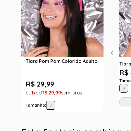
Tiara Pom Pom Colorido Adulto
Tiar
R$ 
Tama
R$
29
,
99
U
1
R$
29
,
99
Tamanho:
U