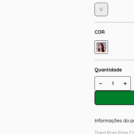
U
COR
Quantidade
－
＋
Informações do p
Tiara Pom Pom Co