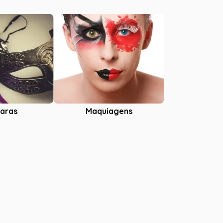
aras
Maquiagens