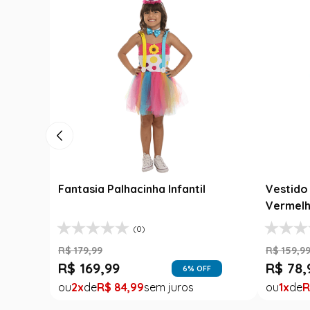
Fantasia Palhacinha Infantil
Vestido 
Vermelh
(0)
R$
179
,
99
R$
159
,
9
R$
169
,
99
R$
78
,
6
% OFF
2
R$
84
,
99
1
R