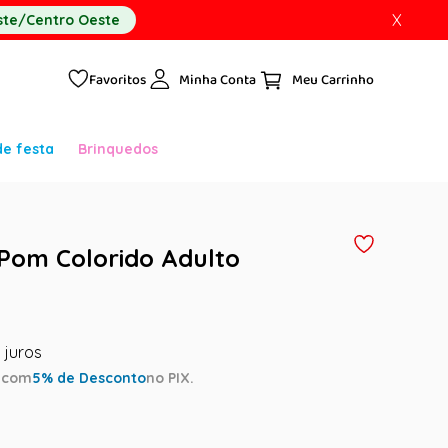
X
te/Centro Oeste
Favoritos
Minha Conta
de festa
Brinquedos
Pom Colorido Adulto
a
com
5
% de Desconto
no PIX.