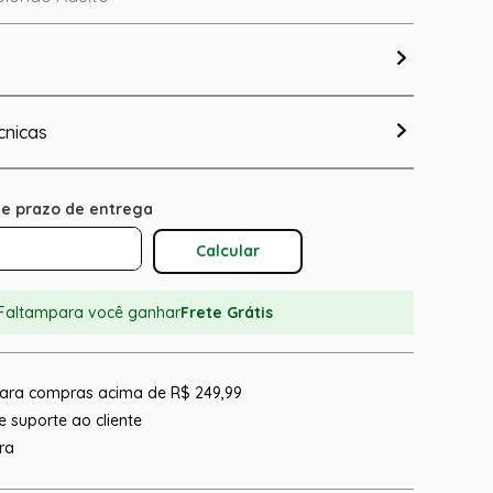
cnicas
Calcular O Frete
Faltam
para você ganhar
Frete Grátis
 para compras acima de R$ 249,99
 suporte ao cliente
ra