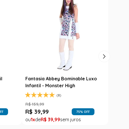
il
Fantasia Abbey Bominable Luxo
Infantil - Monster High
(8)
R$
159
,
99
R$
39
,
99
FF
75
% OFF
1
R$
39
,
99