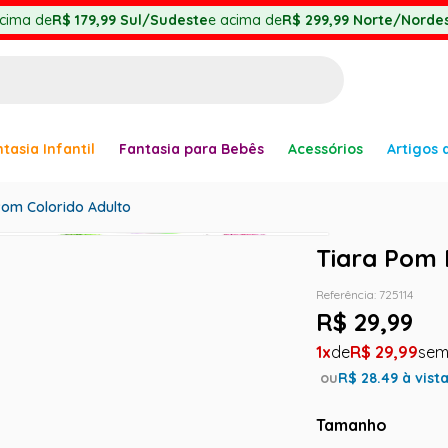
cima de
R$ 179,99
Sul/Sudeste
e acima de
R$ 299,99
Norte/Nordes
BUSCADOS
tasia Infantil
Fantasia para Bebês
Acessórios
Artigos 
anha
om Colorido Adulto
Tiara Pom 
Referência
:
725114
er
R$
29
,
99
1
R$
29
,
99
ou
R$
28.49
à vist
Tamanho