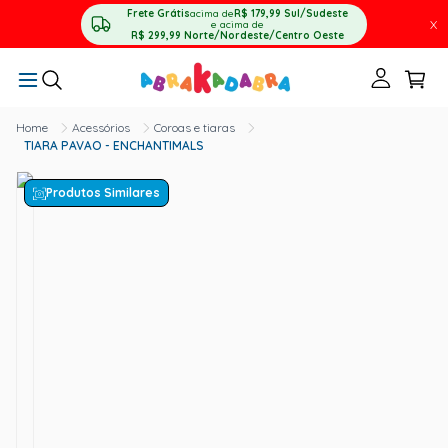
Frete Grátis
acima de
R$ 179,99
Sul/Sudeste
X
e acima de
R$ 299,99
Norte/Nordeste/Centro Oeste
Acessórios
Coroas e tiaras
TIARA PAVAO - ENCHANTIMALS
Produtos Similares