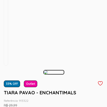
33
% OFF
Outlet
TIARA PAVAO - ENCHANTIMALS
Referência
:
913322
R$
29
,
99