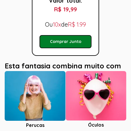
Valor total:
R$ 19,99
Ou
10x
de
R$
1.99
Comprar Junto
Esta fantasia combina muito com
Óculos
Perucas