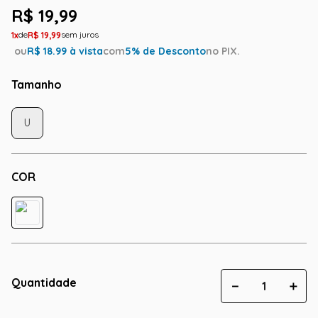
R$
19
,
99
1
R$
19
,
99
ou
R$
18.99
à vista
com
5
% de Desconto
no PIX.
Tamanho
U
COR
Quantidade
－
＋