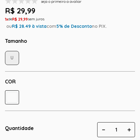
seja o primeiro a avaliar
R$
29
,
99
1
R$
29
,
99
ou
R$
28.49
à vista
com
5
% de Desconto
no PIX.
Tamanho
U
COR
Quantidade
－
＋