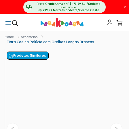
Frete Grátis
acima de
R$ 179,99
Sul/Sudeste
X
e acima de
R$ 299,99
Norte/Nordeste/Centro Oeste
Acessórios
Tiara Coelha Pelúcia com Orelhas Longas Brancas
Produtos Similares