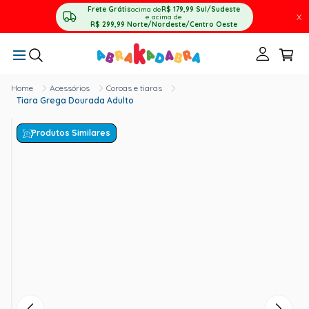
Frete Grátis
acima de
R$ 179,99
Sul/Sudeste
X
e acima de
R$ 299,99
Norte/Nordeste/Centro Oeste
Acessórios
Coroas e tiaras
Tiara Grega Dourada Adulto
Produtos Similares