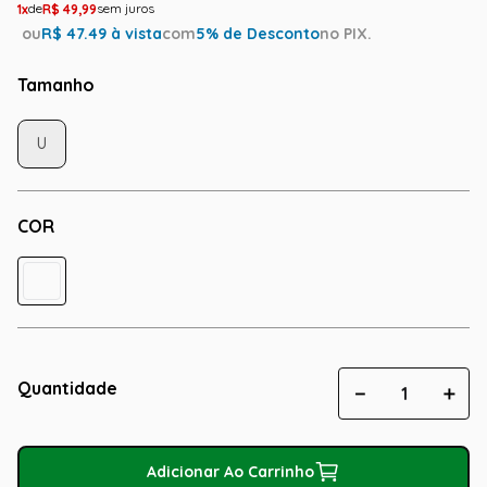
1
R$
49
,
99
ou
R$
47.49
à vista
com
5
% de Desconto
no PIX.
Tamanho
U
COR
Quantidade
－
＋
Adicionar Ao Carrinho