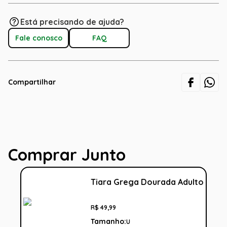
Está precisando de ajuda?
Fale conosco
FAQ
Compartilhar
Comprar Junto
Tiara Grega Dourada Adulto
R$
49
,
99
Tamanho:
U