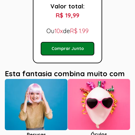
Valor total:
R$ 19,99
Ou
10x
de
R$
1.99
Comprar Junto
Esta fantasia combina muito com
Óculos
Perucas