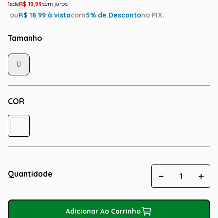
1
R$
19
,
99
ou
R$
18.99
à vista
com
5
% de Desconto
no PIX.
Tamanho
U
COR
Quantidade
－
＋
Adicionar Ao Carrinho