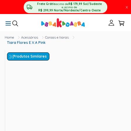
Frete Grátis
acima de
R$ 179,99
Sul/Sudeste
X
e acima de
R$ 299,99
Norte/Nordeste/Centro Oeste
Acessórios
Coroas e tiaras
Tiara Flores E.V.A Pink
Produtos Similares