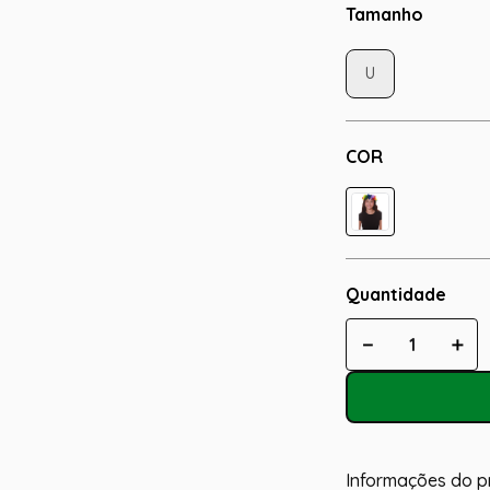
Tamanho
U
COR
Quantidade
－
＋
Informações do p