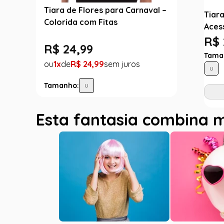
Tiara de Flores para Carnaval –
Tiara
Colorida com Fitas
Aces
R$ 
R$
24
,
99
Tama
1
R$
24
,
99
U
Tamanho:
U
Esta fantasia combina 