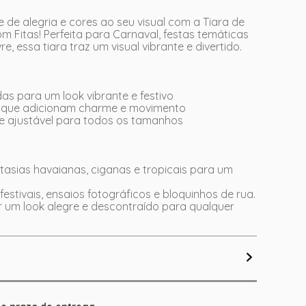
 de alegria e cores ao seu visual com a Tiara de
om Fitas! Perfeita para Carnaval, festas temáticas
vre, essa tiara traz um visual vibrante e divertido.
das para um look vibrante e festivo
s que adicionam charme e movimento
 e ajustável para todos os tamanhos
asias havaianas, ciganas e tropicais para um
festivais, ensaios fotográficos e bloquinhos de rua.
ar um look alegre e descontraído para qualquer