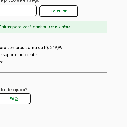
Calcular O Frete
Faltam
para você ganhar
Frete Grátis
 para compras acima de R$ 249,99
 suporte ao cliente
ra
do de ajuda?
FAQ