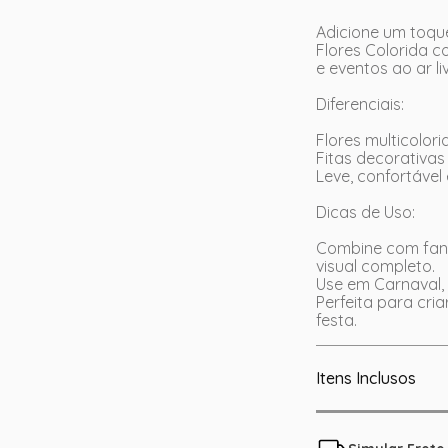
Adicione um toque
Flores Colorida c
e eventos ao ar li
Diferenciais:
Flores multicolori
Fitas decorativa
Leve, confortável
Dicas de Uso:
Combine com fant
visual completo.
Use em Carnaval, 
Perfeita para cri
festa.
Itens Inclusos