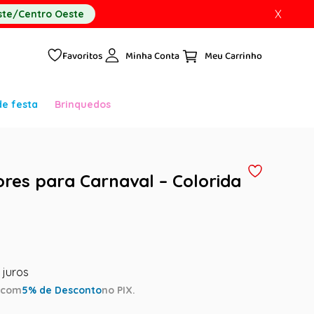
X
te/Centro Oeste
Favoritos
Minha Conta
de festa
Brinquedos
ores para Carnaval – Colorida
a
com
5
% de Desconto
no PIX.