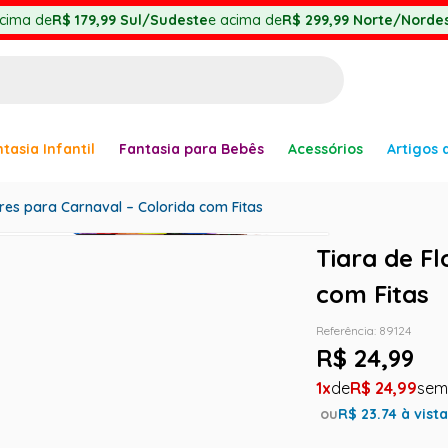
cima de
R$ 179,99
Sul/Sudeste
e acima de
R$ 299,99
Norte/Nordes
BUSCADOS
tasia Infantil
Fantasia para Bebês
Acessórios
Artigos 
anha
ores para Carnaval – Colorida com Fitas
Tiara de Fl
com Fitas
Referência
:
89124
er
R$
24
,
99
1
R$
24
,
99
ou
R$
23.74
à vist
ve