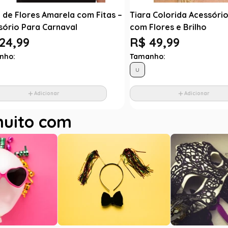
 de Flores Amarela com Fitas –
Tiara Colorida Acessóri
sório Para Carnaval
com Flores e Brilho
24,99
R$ 49,99
nho:
Tamanho:
U
Adicionar
Adicionar
muito com