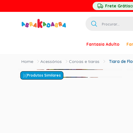
Frete Grátis
a
Procurar...
TERMOS MAIS 
Fantasia Adulto
Fan
1
º
homem ar
2
º
princesa
Acessórios
Coroas e tiaras
Tiara de Fl
3
º
pirata
Produtos Similares
4
º
mascara
5
º
paquita
6
º
harry pott
7
º
palhaço
8
º
kpop
9
º
branca ne