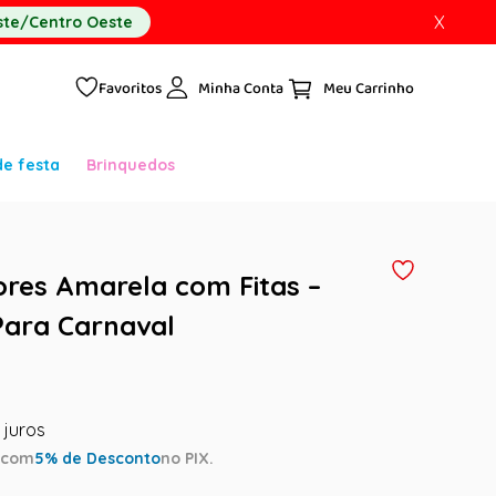
X
te/Centro Oeste
Favoritos
Minha Conta
de festa
Brinquedos
lores Amarela com Fitas –
Para Carnaval
a
com
5
% de Desconto
no PIX.