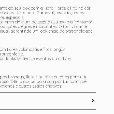
nte ao seu look com a Tiara Flores e Fita na cor
ório perfeito para Carnaval, festivais, festas
os especiais.
Fita Amarela é um acessório estiloso e encantador,
produções alegres e marcantes. O tom vibrante
visual, garantindo um look cheio de personalidade.
om flores volumosas e fitas longas.
ior conforto.
as, looks festivos e eventos ao ar livre.
as brancas, florais ou tons quentes para um
ioso. Ótima opção para compor fantasias de
aianas e outros estilos criativos.