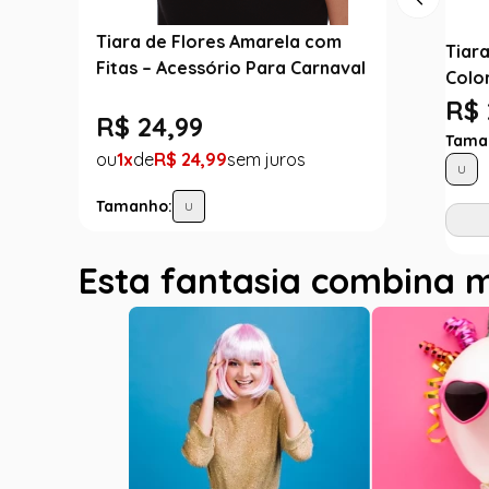
Tiara de Flores Amarela com
Tiara
Fitas – Acessório Para Carnaval
Colo
R$ 
R$
24
,
99
Tama
1
R$
24
,
99
U
Tamanho:
U
Esta fantasia combina 