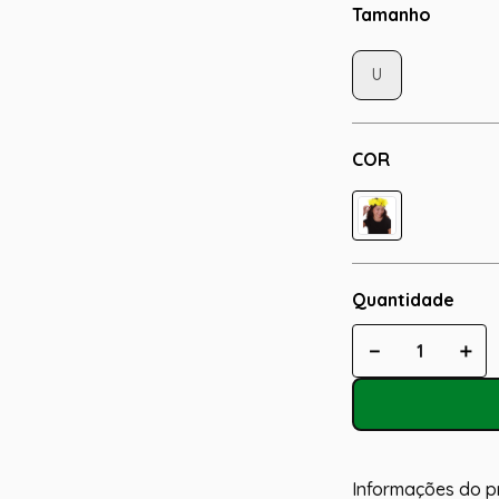
Tamanho
U
COR
Quantidade
－
＋
Informações do p