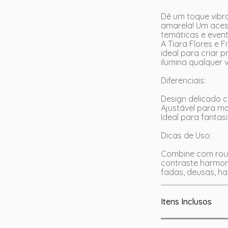
Dê um toque vibra
amarela! Um acess
temáticas e event
A Tiara Flores e 
ideal para criar 
ilumina qualquer 
Diferenciais:
Design delicado c
Ajustável para ma
Ideal para fantasi
Dicas de Uso:
Combine com roup
contraste harmon
fadas, deusas, hav
Itens Inclusos