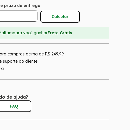
Calcular O Frete
Faltam
para você ganhar
Frete Grátis
 para compras acima de R$ 249,99
 suporte ao cliente
ra
do de ajuda?
FAQ