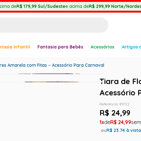
cima de
R$ 179,99
Sul/Sudeste
e acima de
R$ 299,99
Norte/Nordes
BUSCADOS
tasia Infantil
Fantasia para Bebês
Acessórios
Artigos 
anha
ores Amarela com Fitas – Acessório Para Carnaval
Tiara de F
Acessório 
er
Referência
:
89122
R$
24
,
99
1
R$
24
,
99
ve
ou
R$
23.74
à vist