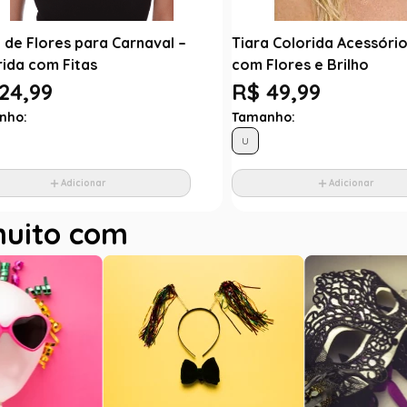
 de Flores para Carnaval –
Tiara Colorida Acessóri
rida com Fitas
com Flores e Brilho
24,99
R$ 49,99
nho:
Tamanho:
U
Adicionar
Adicionar
muito com