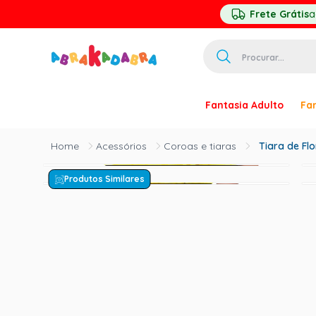
Frete Grátis
a
Procurar...
TERMOS MAIS 
Fantasia Adulto
Fan
1
º
homem ar
2
º
princesa
Acessórios
Coroas e tiaras
Tiara de Fl
3
º
pirata
Produtos Similares
4
º
paquita
5
º
harry pott
6
º
palhaço
7
º
kpop
8
º
branca ne
9
º
toy story