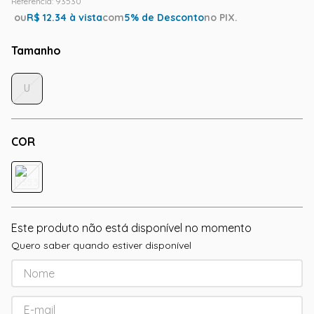
Referência
:
93530
ou
R$
12.34
à vista
com
5
% de Desconto
no PIX.
Tamanho
U
COR
Este produto não está disponível no momento
Quero saber quando estiver disponível