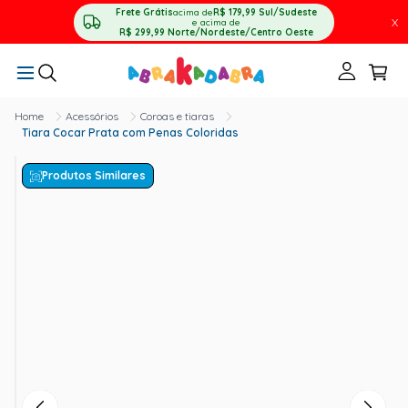
Frete Grátis
acima de
R$ 179,99
Sul/Sudeste
X
e acima de
R$ 299,99
Norte/Nordeste/Centro Oeste
Acessórios
Coroas e tiaras
Tiara Cocar Prata com Penas Coloridas
Produtos Similares