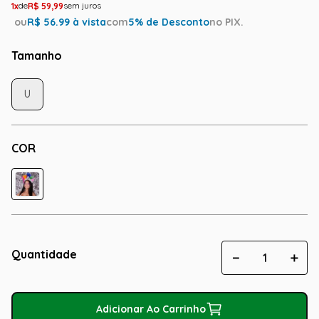
1
R$
59
,
99
ou
R$
56.99
à vista
com
5
% de Desconto
no PIX.
Tamanho
U
COR
Quantidade
－
＋
Adicionar Ao Carrinho