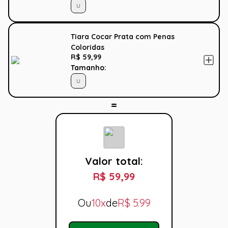
U
Tiara Cocar Prata com Penas
Coloridas
R$ 59,99
Tamanho:
U
Valor total:
R$ 59,99
Ou
10x
de
R$
5.99