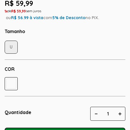
R$
59
,
99
1
R$
59
,
99
ou
R$
56.99
à vista
com
5
% de Desconto
no PIX.
Tamanho
U
COR
Quantidade
－
＋