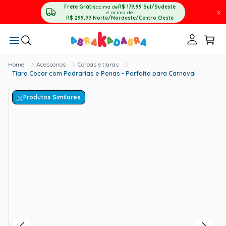
Frete Grátis
acima de
R$ 179,99
Sul/Sudeste
X
e acima de
R$ 299,99
Norte/Nordeste/Centro Oeste
Acessórios
Coroas e tiaras
Tiara Cocar com Pedrarias e Penas - Perfeita para Carnaval
Produtos Similares