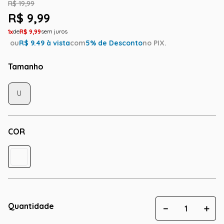
R$
19
,
99
R$
9
,
99
1
R$
9
,
99
ou
R$
9.49
à vista
com
5
% de Desconto
no PIX.
Tamanho
U
COR
Quantidade
－
＋