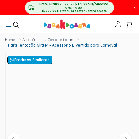
Frete Grátis
acima de
R$ 179,99
Sul/Sudeste
X
e acima de
R$ 299,99
Norte/Nordeste/Centro Oeste
Acessórios
Coroas e tiaras
Tiara Tentação Glitter – Acessório Divertido para Carnaval
Produtos Similares