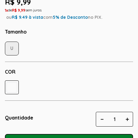
R$
9
,
99
1
R$
9
,
99
ou
R$
9.49
à vista
com
5
% de Desconto
no PIX.
Tamanho
U
COR
Quantidade
－
＋