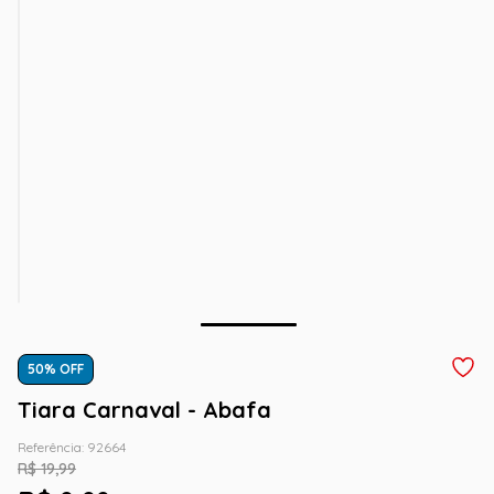
50
% OFF
Tiara Carnaval - Abafa
Referência
:
92664
R$
19
,
99