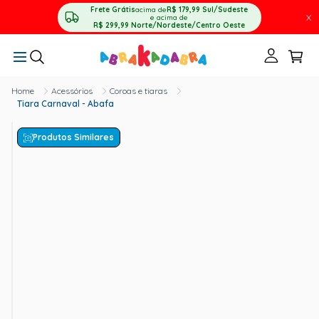
Frete Grátis
acima de
R$ 179,99
Sul/Sudeste
X
e acima de
R$ 299,99
Norte/Nordeste/Centro Oeste
Acessórios
Coroas e tiaras
Tiara Carnaval - Abafa
Produtos Similares