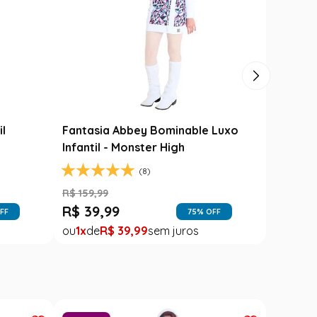
il
Fantasia Abbey Bominable Luxo
Infantil - Monster High
(8)
R$
159
,
99
R$
39
,
99
FF
75
% OFF
1
R$
39
,
99