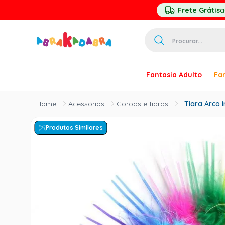
Frete Grátis
a
Procurar...
TERMOS MAIS 
Fantasia Adulto
Fan
1
º
homem ar
2
º
princesa
Acessórios
Coroas e tiaras
Tiara Arco I
3
º
palhaço
Produtos Similares
4
º
pirata
5
º
mascara
6
º
paquita
7
º
harry pott
8
º
kpop
9
º
branca ne