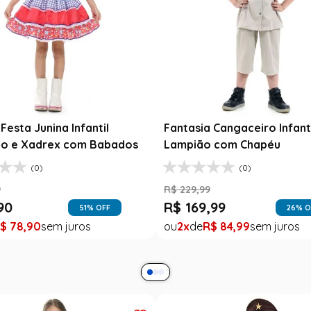
Festa Junina Infantil
Fantasia Cangaceiro Infant
o e Xadrex com Babados
Lampião com Chapéu
(0)
(0)
9
R$
229
,
99
90
R$
169
,
99
51
% OFF
26
% O
$
78
,
90
2
R$
84
,
99