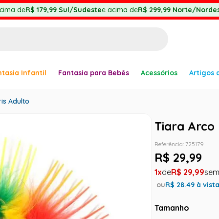
cima de
R$ 179,99
Sul/Sudeste
e acima de
R$ 299,99
Norte/Nordes
BUSCADOS
tasia Infantil
Fantasia para Bebês
Acessórios
Artigos 
anha
ris Adulto
Tiara Arco 
Referência
:
725179
R$
29
,
99
1
R$
29
,
99
er
ou
R$
28.49
à vist
Tamanho
ve