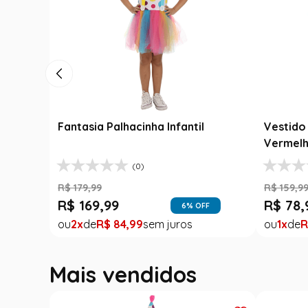
Fantasia Palhacinha Infantil
Vestido 
Vermelh
(0)
R$
179
,
99
R$
159
,
9
R$
169
,
99
R$
78
,
6
% OFF
2
R$
84
,
99
1
R
Mais vendidos