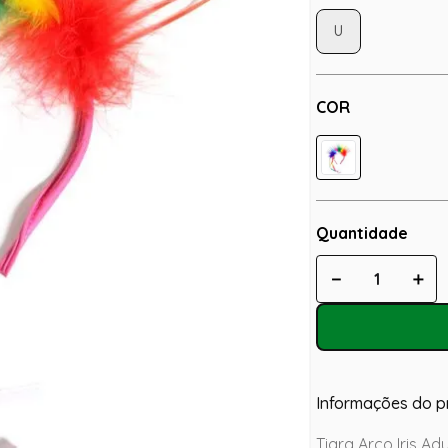
U
COR
Quantidade
－
＋
Informações do p
Tiara Arco Iris Ad