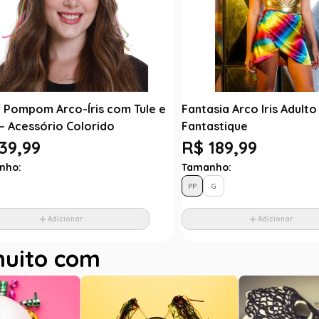
a Pompom Arco-Íris com Tule e
Fantasia Arco Iris Adulto
s– Acessório Colorido
Fantastique
39,99
R$ 189,99
nho:
Tamanho:
PP
G
Adicionar
Adicionar
muito com