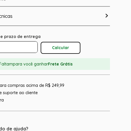
cnicas
Calcular O Frete
Faltam
para você ganhar
Frete Grátis
 para compras acima de R$ 249,99
 suporte ao cliente
ra
do de ajuda?