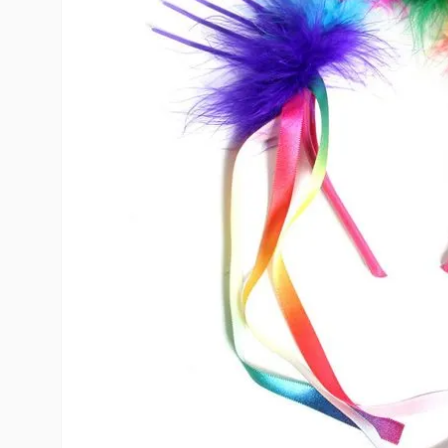
10
º
toy story