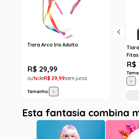
Tiara Arco Iris Adulto
Tiar
Fita
R$ 
R$
29
,
99
Tama
1
R$
29
,
99
U
Tamanho:
U
Esta fantasia combina 