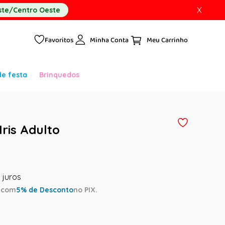
X
te/Centro Oeste
Favoritos
Minha Conta
de festa
Brinquedos
Iris Adulto
a
com
5
% de Desconto
no PIX.