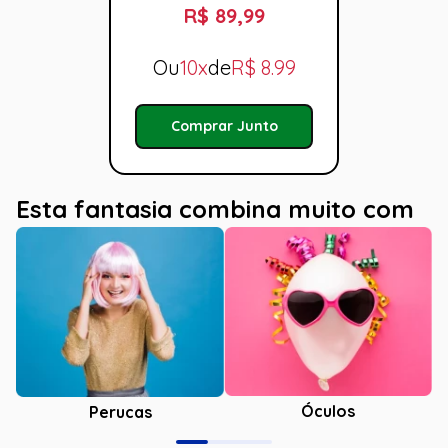
R$ 89,99
Ou
10x
de
R$
8.99
Comprar Junto
Esta fantasia combina muito com
Óculos
Perucas