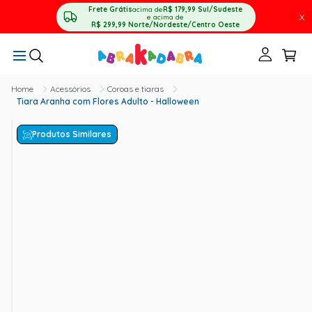
Frete Grátis
acima de
R$ 179,99
Sul/Sudeste
X
e acima de
R$ 299,99
Norte/Nordeste/Centro Oeste
Acessórios
Coroas e tiaras
Tiara Aranha com Flores Adulto - Halloween
Produtos Similares