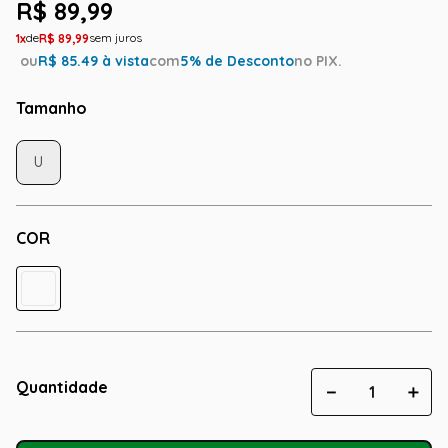
R$
89
,
99
1
R$
89
,
99
ou
R$
85.49
à vista
com
5
% de Desconto
no PIX.
Tamanho
U
COR
Quantidade
－
＋