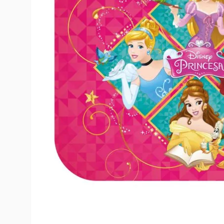
10
º
toy story