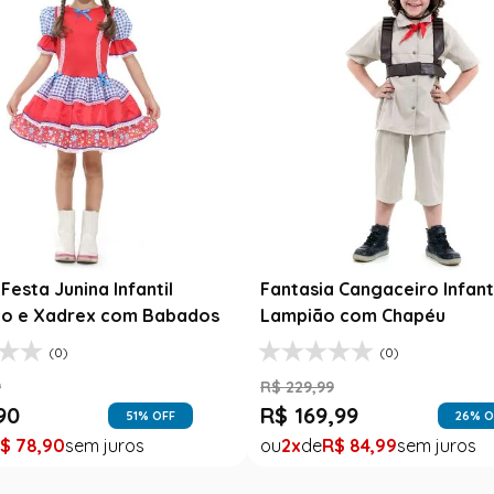
esta Junina Bebê Menina
Saia Infantil Festa Junina 
a Rosa Floral com Renda
Xadrez Preto com Girasso
9
R$
129
,
99
99
R$
78
,
90
47
% OFF
39
% 
R$
99
,
99
1
R$
78
,
90