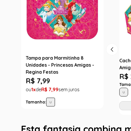
Tampa para Marmitinha 8
Cach
Unidades - Princesas Amigas -
Amig
Regina Festas
R$ 
R$
7
,
99
Tama
1
R$
7
,
99
U
Tamanho:
U
Esta fantasia combina 