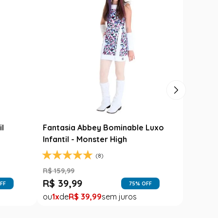
Carimbó
Saia Festa Junina Infantil Branca
l
Noivinha com Fitas Coloridas
R$
78
,
90
R$
49
,
99
OFF
37
% OFF
1
R$
49
,
99