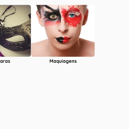
aras
Maquiagens