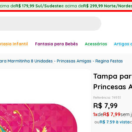
cima de
R$ 179,99
Sul/Sudeste
e acima de
R$ 299,99
Norte/Nordes
BUSCADOS
tasia Infantil
Fantasia para Bebês
Acessórios
Artigos 
anha
ra Marmitinha 8 Unidades - Princesas Amigas - Regina Festas
Tampa para
Princesas 
Referência
:
74931
R$
7
,
99
er
1
R$
7
,
99
ou
R$
7.59
à vista
ve