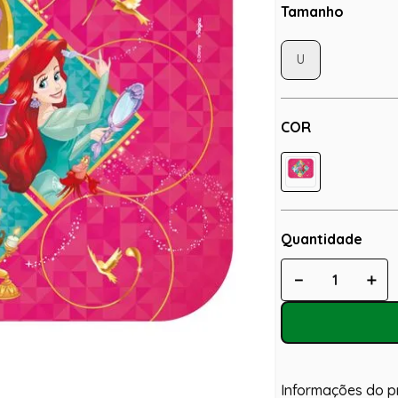
Tamanho
U
COR
Quantidade
－
＋
Informações do p