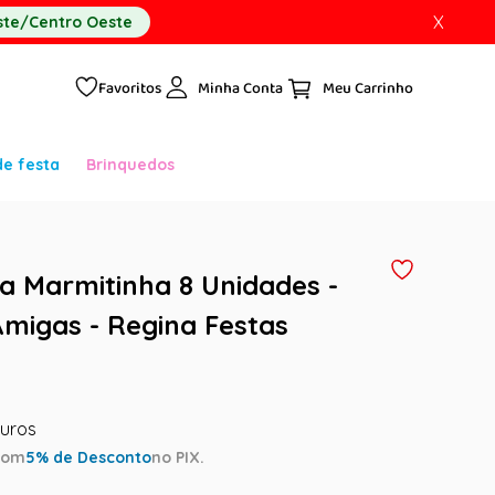
X
te/Centro Oeste
Favoritos
Minha Conta
de festa
Brinquedos
 Marmitinha 8 Unidades -
Amigas - Regina Festas
com
5
% de Desconto
no PIX.