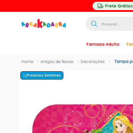
Frete Grátis
a
Procurar...
TERMOS MAIS 
Fantasia Adulto
Fan
1
º
homem ar
2
º
princesa
Artigos de festas
Decorações
Tampa pa
3
º
pirata
Produtos Similares
4
º
palhaço
5
º
mascara
6
º
paquita
7
º
harry pott
8
º
kpop
9
º
branca ne