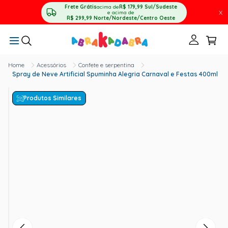
Frete Grátis
acima de
R$ 179,99
Sul/Sudeste
X
e acima de
R$ 299,99
Norte/Nordeste/Centro Oeste
Acessórios
Confete e serpentina
Spray de Neve Artificial Spuminha Alegria Carnaval e Festas 400ml
Produtos Similares