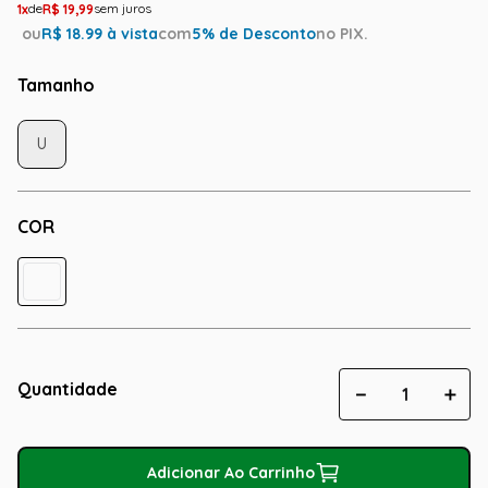
1
R$
19
,
99
ou
R$
18.99
à vista
com
5
% de Desconto
no PIX.
Tamanho
U
COR
Quantidade
－
＋
Adicionar Ao Carrinho