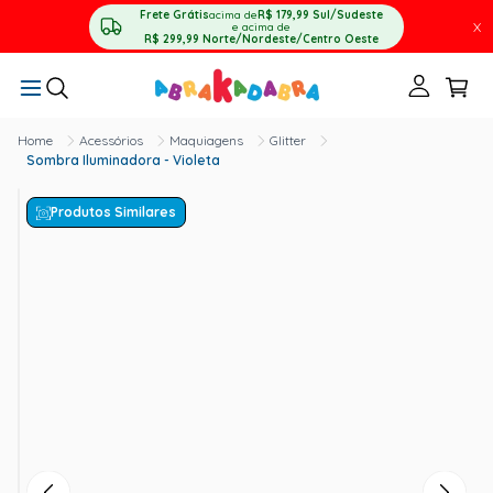
Frete Grátis
acima de
R$ 179,99
Sul/Sudeste
X
e acima de
R$ 299,99
Norte/Nordeste/Centro Oeste
Acessórios
Maquiagens
Glitter
Sombra Iluminadora - Violeta
Produtos Similares