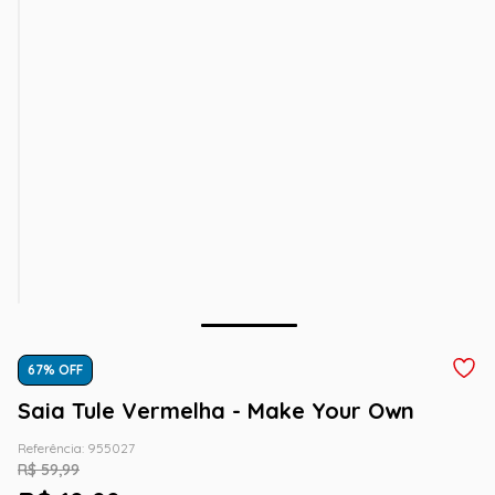
67
% OFF
Saia Tule Vermelha - Make Your Own
Referência
:
955027
R$
59
,
99