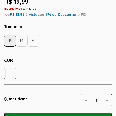
R$
19
,
99
1
R$
19
,
99
ou
R$
18.99
à vista
com
5
% de Desconto
no PIX.
Tamanho
P
M
G
COR
Quantidade
－
＋