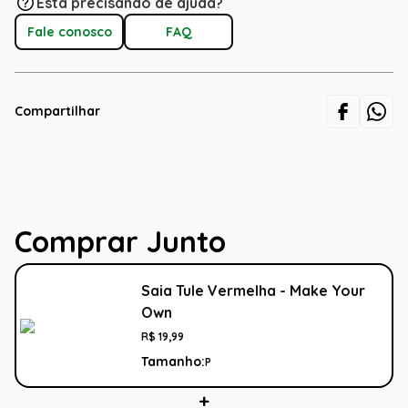
Está precisando de ajuda?
Fale conosco
FAQ
Compartilhar
Comprar Junto
Saia Tule Vermelha - Make Your
Own
R$
19
,
99
Tamanho:
P