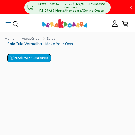
Frete Grátis
acima de
R$ 179,99
Sul/Sudeste
X
e acima de
R$ 299,99
Norte/Nordeste/Centro Oeste
Acessórios
Saias
Saia Tule Vermelha - Make Your Own
Produtos Similares