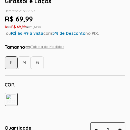
Girassol e Laços
Referência
:
922169
R$
69
,
99
1
R$
69
,
99
ou
R$
66.49
à vista
com
5
% de Desconto
no PIX.
Tamanho
Tabela de Medidas
P
M
G
COR
Quantidade
－
＋