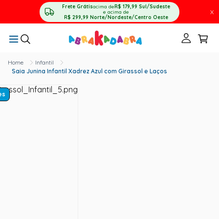
Frete Grátis
acima de
R$ 179,99
Sul/Sudeste
X
e acima de
R$ 299,99
Norte/Nordeste/Centro Oeste
Infantil
Saia Junina Infantil Xadrez Azul com Girassol e Laços
es