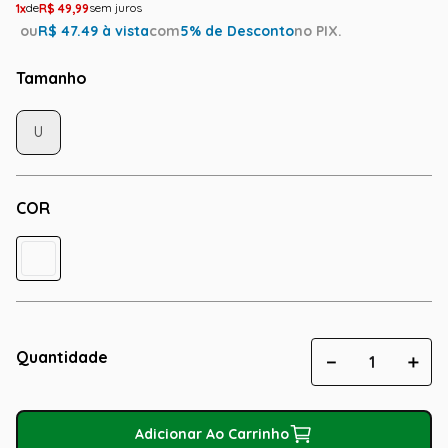
1
R$
49
,
99
ou
R$
47.49
à vista
com
5
% de Desconto
no PIX.
Tamanho
U
COR
Quantidade
－
＋
Adicionar Ao Carrinho