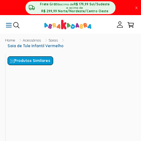
Frete Grátis
acima de
R$ 179,99
Sul/Sudeste
X
e acima de
R$ 299,99
Norte/Nordeste/Centro Oeste
Acessórios
Saias
Saia de Tule Infantil Vermelho
Produtos Similares