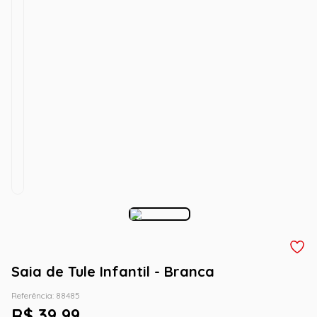
Saia de Tule Infantil - Branca
Referência
:
88485
R$
39
,
99