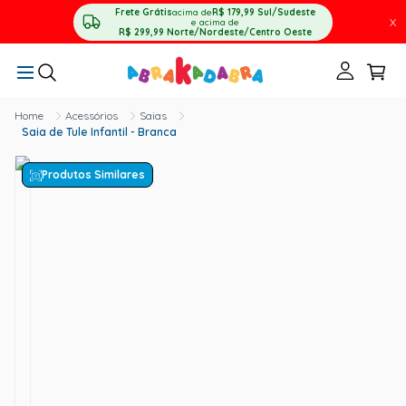
Frete Grátis
acima de
R$ 179,99
Sul/Sudeste
X
e acima de
R$ 299,99
Norte/Nordeste/Centro Oeste
Acessórios
Saias
Saia de Tule Infantil - Branca
Produtos Similares