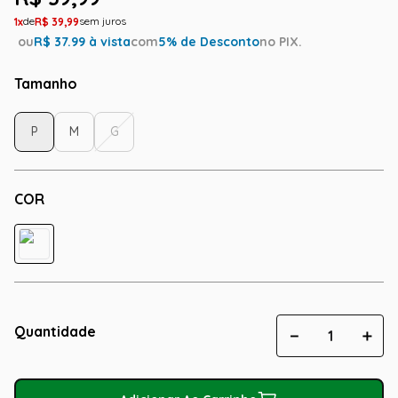
1
R$
39
,
99
ou
R$
37.99
à vista
com
5
% de Desconto
no PIX.
Tamanho
P
M
G
COR
Quantidade
－
＋