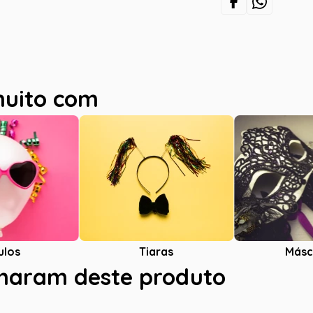
muito com
ulos
Tiaras
Másc
charam deste produto