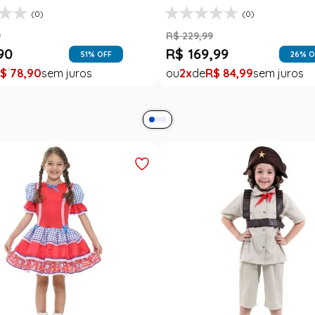
(0)
(0)
9
R$
229
,
99
90
R$
169
,
99
51
% OFF
26
% O
$
78
,
90
2
R$
84
,
99