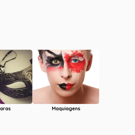
aras
Maquiagens