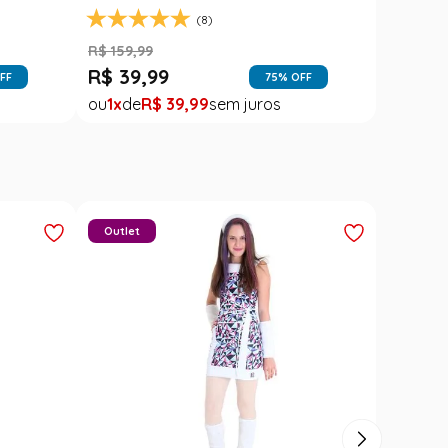
(8)
R$
159
,
99
R$
39
,
99
FF
75
% OFF
1
R$
39
,
99
Outlet