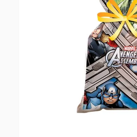
10
º
toy story