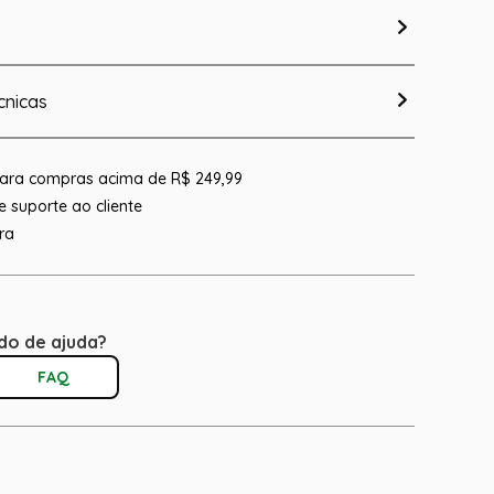
cnicas
 para compras acima de R$ 249,99
 suporte ao cliente
ra
do de ajuda?
FAQ