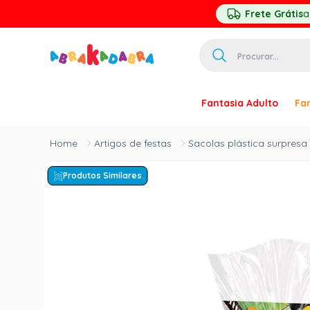
Frete Grátis
a
Procurar...
TERMOS MAIS 
Fantasia Adulto
Fan
1
º
homem ar
2
º
princesa
Artigos de festas
Sacolas plástica surpresa
3
º
pirata
Produtos Similares
4
º
palhaço
5
º
mascara
6
º
paquita
7
º
harry pott
8
º
kpop
9
º
branca ne