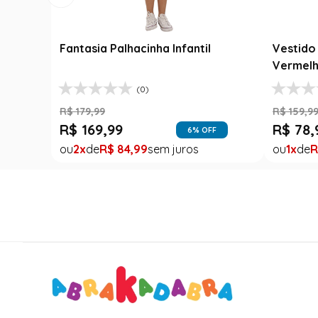
Fantasia Palhacinha Infantil
Vestido 
Vermelh
(0)
R$
179
,
99
R$
159
,
9
R$
169
,
99
R$
78
,
6
% OFF
2
R$
84
,
99
1
R