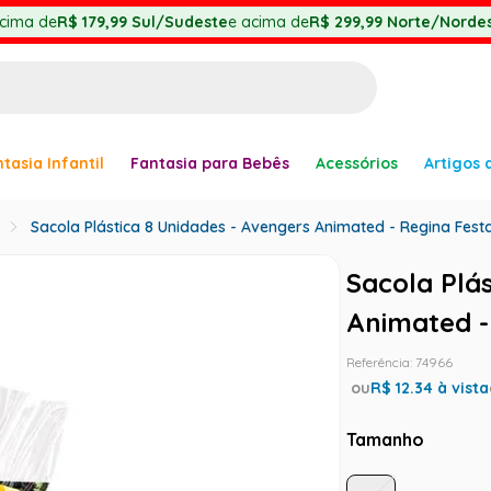
cima de
R$ 179,99
Sul/Sudeste
e acima de
R$ 299,99
Norte/Nordes
BUSCADOS
tasia Infantil
Fantasia para Bebês
Acessórios
Artigos 
anha
Sacola Plástica 8 Unidades - Avengers Animated - Regina Fest
Sacola Plá
Animated -
Referência
:
74966
ou
R$
12.34
à vista
er
Tamanho
ve