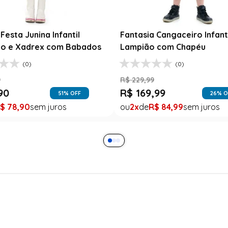
Festa Junina Infantil
Fantasia Cangaceiro Infant
o e Xadrex com Babados
Lampião com Chapéu
(0)
(0)
9
R$
229
,
99
90
R$
169
,
99
51
% OFF
26
% O
$
78
,
90
2
R$
84
,
99