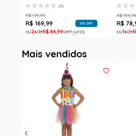
(0)
R$
179
,
99
R$
159
,
9
R$
169
,
99
R$
78
,
6
% OFF
2
R$
84
,
99
1
R
Mais vendidos