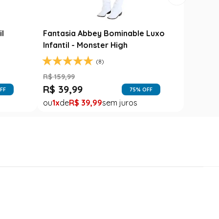
il
Fantasia Abbey Bominable Luxo
Infantil - Monster High
(8)
R$
159
,
99
R$
39
,
99
FF
75
% OFF
1
R$
39
,
99