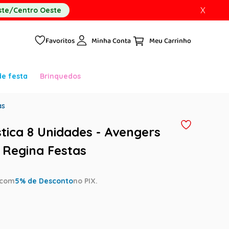
X
te/Centro Oeste
Favoritos
Minha Conta
de festa
Brinquedos
as
stica 8 Unidades - Avengers
 Regina Festas
com
5
% de Desconto
no PIX.