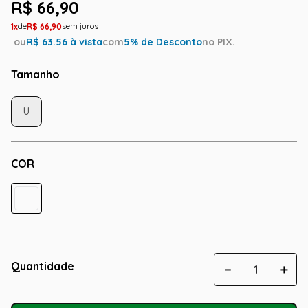
R$
66
,
90
1
R$
66
,
90
ou
R$
63.56
à vista
com
5
% de Desconto
no PIX.
Tamanho
U
COR
Quantidade
－
＋