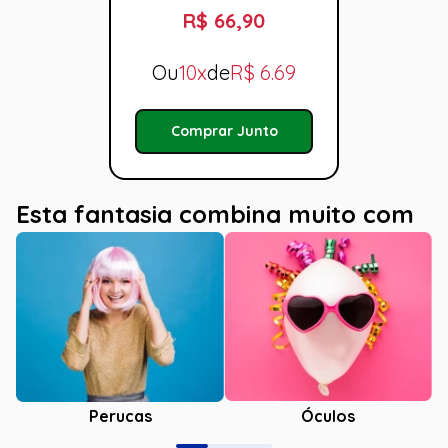
R$ 66,90
Ou
10x
de
R$
6.69
Comprar Junto
Esta fantasia combina muito com
Óculos
Perucas