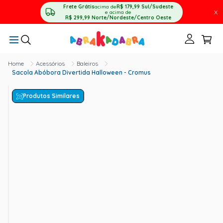
Frete Grátis
acima de
R$ 179,99
Sul/Sudeste
X
e acima de
R$ 299,99
Norte/Nordeste/Centro Oeste
Acessórios
Baleiros
Sacola Abóbora Divertida Halloween - Cromus
Produtos Similares